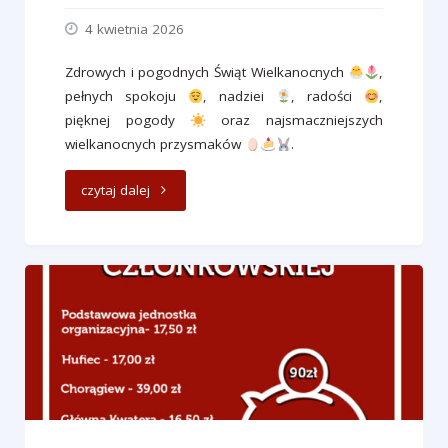
4 kwietnia 2026
Zdrowych i pogodnych Świąt Wielkanocnych
,
pełnych spokoju
, nadziei
, radości
,
pięknej pogody
oraz najsmaczniejszych
wielkanocnych przysmaków
.
"Wesołych
czytaj dalej
Świąt
Wielkiej
Nocy"