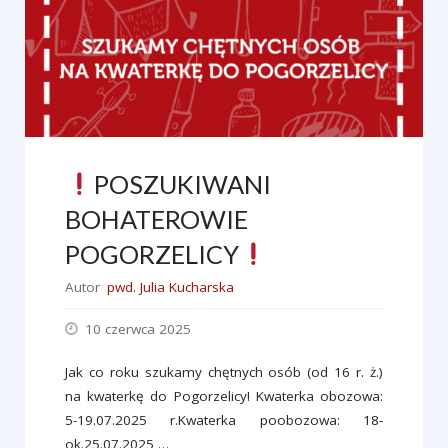
Kubala"
POSZUKIWANI
BOHATEROWIE
POGORZELICY
Autor
pwd. Julia Kucharska
10 czerwca 2025
Jak co roku szukamy chętnych osób (od 16 r. ż.)
na kwaterkę do Pogorzelicy! Kwaterka obozowa:
5-19.07.2025 r.Kwaterka poobozowa: 18-
ok.25.07.2025 …