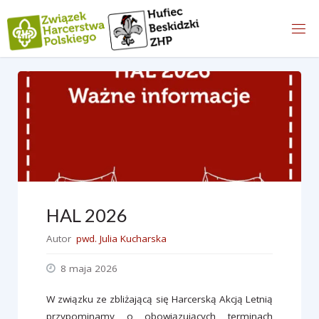
content/plugins/pojo-accessibility/modules/core/components/skip-link
Przejdź
on line
do
treści
HAL 2026
Autor
pwd. Julia Kucharska
8 maja 2026
W związku ze zbliżającą się Harcerską Akcją Letnią
przypominamy o obowiązujących terminach