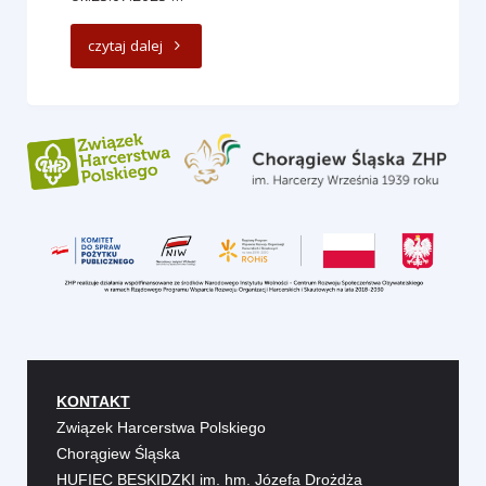
"
czytaj dalej
POSZUKIWANI
BOHATEROWIE
POGORZELICY
"
KONTAKT
Związek Harcerstwa Polskiego
Chorągiew Śląska
HUFIEC BESKIDZKI im. hm. Józefa Drożdża