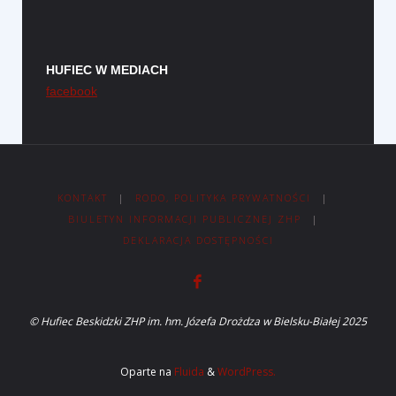
HUFIEC W MEDIACH
facebook
KONTAKT
|
RODO, POLITYKA PRYWATNOŚCI
|
BIULETYN INFORMACJI PUBLICZNEJ ZHP
|
DEKLARACJA DOSTĘPNOŚCI
© Hufiec Beskidzki ZHP im. hm. Józefa Drożdza w Bielsku-Białej 2025
Oparte na
Fluida
&
WordPress.