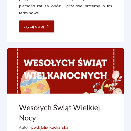
płatności rat za obóz. Uprzejmie prosimy o ich
terminowe …
"HAL
czytaj dalej
2026"
Wesołych Świąt Wielkiej
Nocy
Autor
pwd. Julia Kucharska