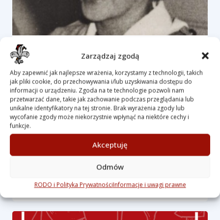
Zarządzaj zgodą
Zmarła hm. Zofia Kubala
Aby zapewnić jak najlepsze wrażenia, korzystamy z technologii, takich
Autor
pwd. Julia Kucharska
jak pliki cookie, do przechowywania i/lub uzyskiwania dostępu do
informacji o urządzeniu. Zgoda na te technologie pozwoli nam
23 września 2025
przetwarzać dane, takie jak zachowanie podczas przeglądania lub
unikalne identyfikatory na tej stronie. Brak wyrażenia zgody lub
Z głębokim żalem zawiadamiamy, że w dniu 19
wycofanie zgody może niekorzystnie wpłynąć na niektóre cechy i
funkcje.
września br., zmarła druhna harcmistrzyni Zofia
Kubala, wybitna instruktorka naszego Hufca,
Akceptuję
która w sposób …
Odmów
"Zmarła
czytaj dalej
RODO i Polityka Prywatności
Informacje i uwagi prawne
hm.
Zofia