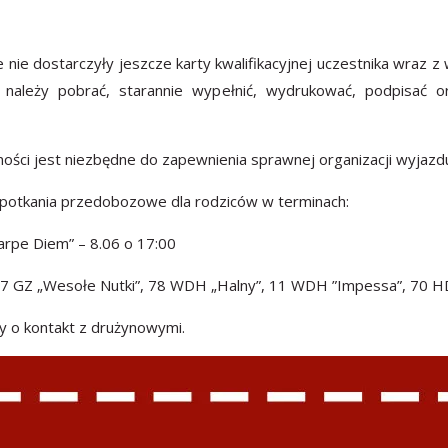
e nie dostarczyły jeszcze karty kwalifikacyjnej uczestnika wraz
y należy pobrać, starannie wypełnić, wydrukować, podpisać
ości jest niezbędne do zapewnienia sprawnej organizacji wyjaz
spotkania przedobozowe dla rodziców w terminach:
Carpe Diem” – 8.06 o 17:00
27 GZ „Wesołe Nutki”, 78 WDH „Halny”, 11 WDH ”Impessa”, 70 HDA
y o kontakt z drużynowymi.