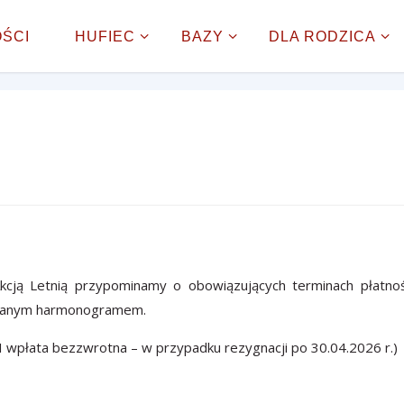
onclick="onSkipLinkClick()"
> Przejdź do treści
ŚCI
HUFIEC
BAZY
DLA RODZICA
Akcją Letnią przypominamy o obowiązujących terminach płatnoś
azanym harmonogramem.
(I wpłata bezzwrotna – w przypadku rezygnacji po 30.04.2026 r.)