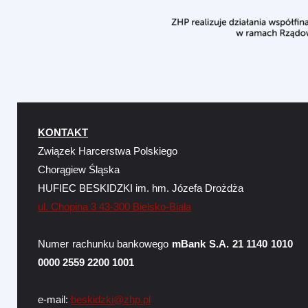
KONTAKT
Związek Harcerstwa Polskiego
Chorągiew Śląska
HUFIEC BESKIDZKI im. hm. Józefa Drożdża
ul. Chopina 3 43-300 Bielsko-Biała
Numer rachunku bankowego
mBank S.A. 21 1140 1010
0000 2559 2200 1001
e-mail:
beskidzki@zhp.pl