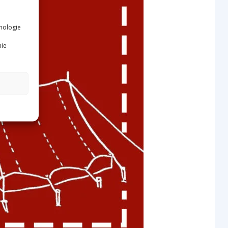
nologie
nie