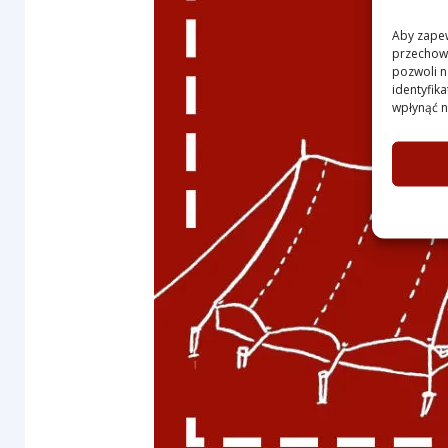
Aby zapewn
przechowy
pozwoli n
identyfik
wpłynąć na