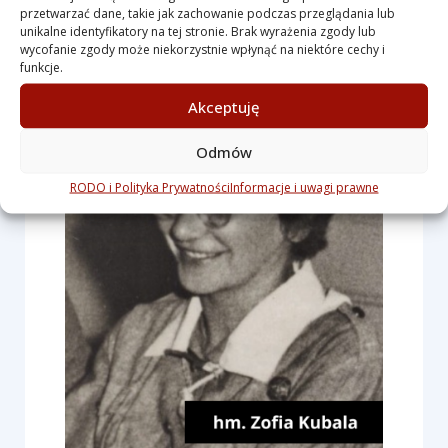
Św., po której zostanie pochowana na
przetwarzać dane, takie jak zachowanie podczas przeglądania lub
cmentarzu w Białej w trzeciej jego części.
unikalne identyfikatory na tej stronie. Brak wyrażenia zgody lub
wycofanie zgody może niekorzystnie wpłynąć na niektóre cechy i
funkcje.
Akceptuję
Odmów
RODO i Polityka Prywatności
Informacje i uwagi prawne