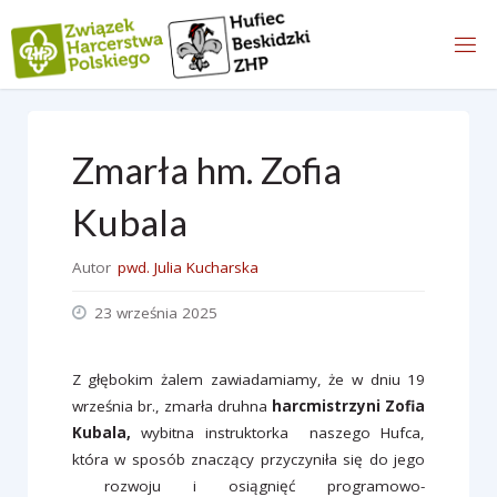
content/plugins/pojo-accessibility/modules/core/components/skip-link
Przejdź
on line
do
treści
Zmarła hm. Zofia
Kubala
Autor
pwd. Julia Kucharska
23 września 2025
Z głębokim żalem zawiadamiamy, że w dniu 19
września br., zmarła druhna
harcmistrzyni Zofia
Kubala,
wybitna instruktorka naszego Hufca,
która w sposób znaczący przyczyniła się do jego
rozwoju i osiągnięć programowo-