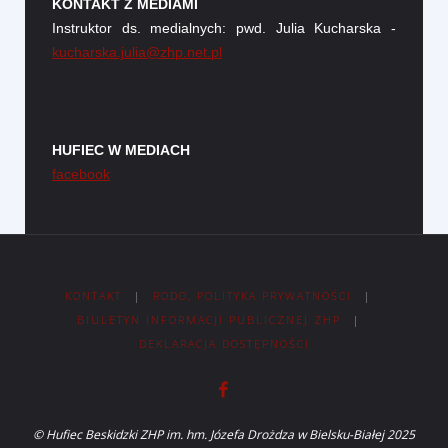
KONTAKT Z MEDIAMI
Instruktor ds. medialnych: pwd. Julia Kucharska -
kucharska.julia@zhp.net.pl
HUFIEC W MEDIACH
facebook
KONTAKT
|
RODO, POLITYKA PRYWATNOŚCI
|
BIULETYN INFORMACJI PUBLICZNEJ ZHP
|
DEKLARACJA DOSTĘPNOŚCI
© Hufiec Beskidzki ZHP im. hm. Józefa Drożdza w Bielsku-Białej 2025