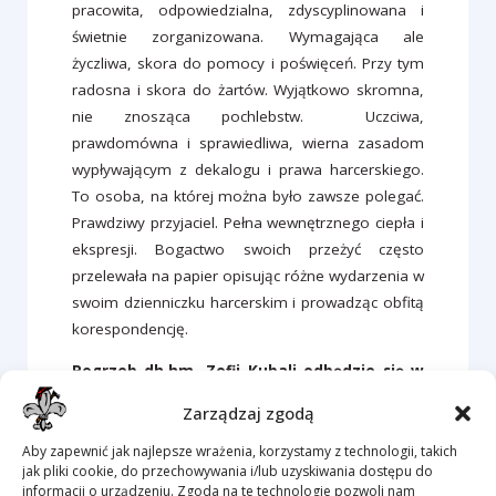
pracowita, odpowiedzialna, zdyscyplinowana i
świetnie zorganizowana. Wymagająca ale
życzliwa, skora do pomocy i poświęceń. Przy tym
radosna i skora do żartów. Wyjątkowo skromna,
nie znosząca pochlebstw. Uczciwa,
prawdomówna i sprawiedliwa, wierna zasadom
wypływającym z dekalogu i prawa harcerskiego.
To osoba, na której można było zawsze polegać.
Prawdziwy przyjaciel. Pełna wewnętrznego ciepła i
ekspresji. Bogactwo swoich przeżyć często
przelewała na papier opisując różne wydarzenia w
swoim dzienniczku harcerskim i prowadząc obfitą
korespondencję.
Pogrzeb dh.hm. Zofii Kubali odbędzie się w
czwartek 25 września br. w Kościele
Zarządzaj zgodą
Najświętszej Marii Panny w Lipniku przy ul.
Ks. Brzóski. O godz.13,30 odmawiany będzie
Aby zapewnić jak najlepsze wrażenia, korzystamy z technologii, takich
jak pliki cookie, do przechowywania i/lub uzyskiwania dostępu do
Różaniec a o godz. 14,00 odbędzie się Msza
informacji o urządzeniu. Zgoda na te technologie pozwoli nam