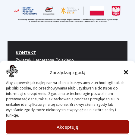
KONTAKT
Związek Harcerstwa Polskiego
Chorągiew Śląska
Zarządzaj zgodą
HUFIEC BESKIDZKI im. hm. Józefa Drożdża
ul. Chopina 3 43-300 Bielsko-Biała
Aby zapewnić jak najlepsze wrażenia, korzystamy z technologii, takich
jak pliki cookie, do przechowywania i/lub uzyskiwania dostępu do
informacji o urządzeniu. Zgoda na te technologie pozwoli nam
Numer rachunku bankowego
mBank S.A. 21 1140
przetwarzać dane, takie jak zachowanie podczas przeglądania lub
1010 0000 2559 2200 1001
unikalne identyfikatory na tej stronie. Brak wyrażenia zgody lub
wycofanie zgody może niekorzystnie wpłynąć na niektóre cechy i
funkcje.
e-mail:
beskidzki@zhp.pl
Akceptuję