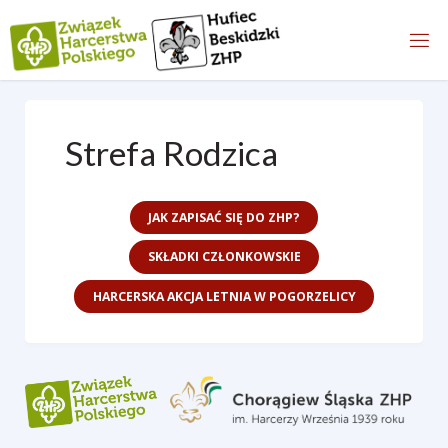
content/plugins/pojo-accessibility/modules/core/components/skip-link
Przejdź
on line
do
treści
Strefa Rodzica
JAK ZAPISAĆ SIĘ DO ZHP?
SKŁADKI CZŁONKOWSKIE
HARCERSKA AKCJA LETNIA W POGORZELICY