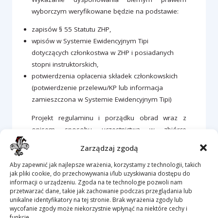
wyborczym weryfikowane będzie na podstawie:
zapisów § 55 Statutu ZHP,
wpisów w Systemie Ewidencyjnym Tipi
dotyczących członkostwa w ZHP i posiadanych
stopni instruktorskich,
potwierdzenia opłacenia składek członkowskich
(potwierdzenie przelewu/KP lub informacja
zamieszczona w Systemie Ewidencyjnym Tipi)
Projekt regulaminu i porządku obrad wraz z
opisem sposobu uczestnictwa w zbiórce
wyborczej i wykonywania prawa głosu w jej trakcie
Zarządzaj zgodą
znajduję się w intranecie ZHP.
Aby zapewnić jak najlepsze wrażenia, korzystamy z technologii, takich
jak pliki cookie, do przechowywania i/lub uzyskiwania dostępu do
informacji o urządzeniu. Zgoda na te technologie pozwoli nam
Warsztaty przybocznych zuchowych
przetwarzać dane, takie jak zachowanie podczas przeglądania lub
unikalne identyfikatory na tej stronie. Brak wyrażenia zgody lub
Informacja – dyżur 6.04.2026
wycofanie zgody może niekorzystnie wpłynąć na niektóre cechy i
funkcje.