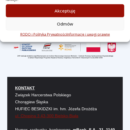
Akceptuję
Odmów
RODO i Polityka Prywatności
Informacje i uwagi prawne
KONTAKT
Związek Harcerstwa Polskiego
Chorągiew Śląska
HUFIEC BESKIDZKI im. hm. Józefa Drożdża
ul. Chopina 3 43-300 Bielsko-Biała
Numer rachunku bankowego
mBank S.A. 21 1140