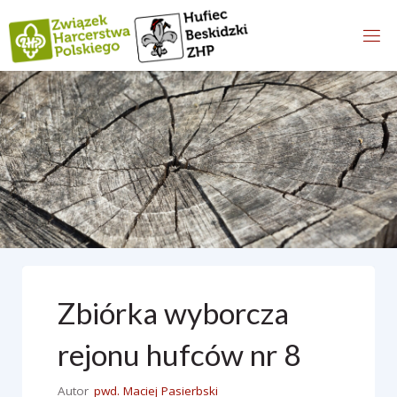
content/plugins/pojo-accessibility/modules/core/components/skip-link
Przejdź
on line
do
treści
Zbiórka wyborcza
rejonu hufców nr 8
Autor
pwd. Maciej Pasierbski