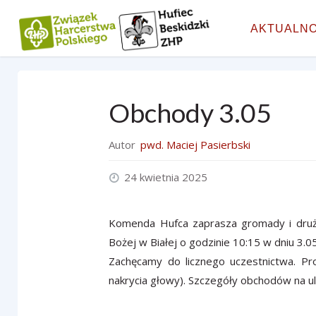
Przejdź
line
do
AKTUALNO
treści
Obchody 3.05
Autor
pwd. Maciej Pasierbski
24 kwietnia 2025
Komenda Hufca zaprasza gromady i drużyn
Bożej w Białej o godzinie 10:15 w dniu 3.0
Zachęcamy do licznego uczestnictwa. P
nakrycia głowy). Szczegóły obchodów na ul