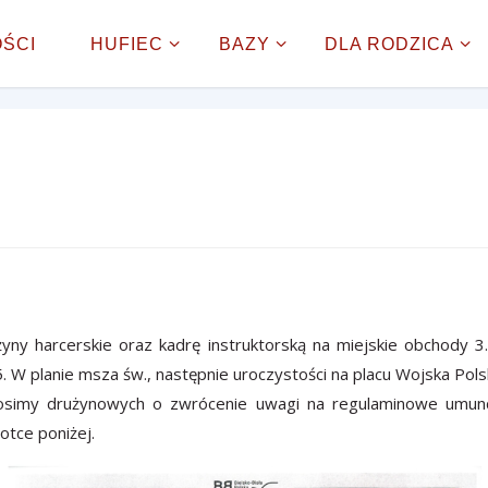
onclick="onSkipLinkClick()"
> Przejdź do treści
ŚCI
HUFIEC
BAZY
DLA RODZICA
y harcerskie oraz kadrę instruktorską na miejskie obchody 3.0
5. W planie msza św., następnie uroczystości na placu Wojska Pols
rosimy drużynowych o zwrócenie uwagi na regulaminowe umu
otce poniżej.