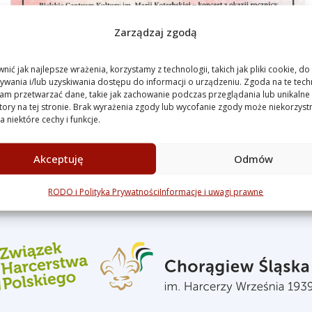
Zarządzaj zgodą
ić jak najlepsze wrażenia, korzystamy z technologii, takich jak pliki cookie, do
wania i/lub uzyskiwania dostępu do informacji o urządzeniu. Zgoda na te tech
am przetwarzać dane, takie jak zachowanie podczas przeglądania lub unikalne
atory na tej stronie. Brak wyrażenia zgody lub wycofanie zgody może niekorzyst
 niektóre cechy i funkcje.
Akceptuję
Odmów
RODO i Polityka Prywatności
Informacje i uwagi prawne