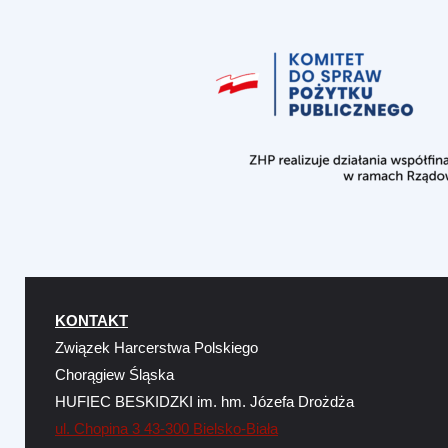
KONTAKT
Związek Harcerstwa Polskiego
Chorągiew Śląska
HUFIEC BESKIDZKI im. hm. Józefa Drożdża
ul. Chopina 3 43-300 Bielsko-Biała