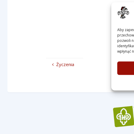
Aby zapewn
przechowy
pozwoli n
identyfik
wpłynąć na
Życzenia