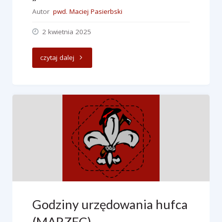
Autor
pwd. Maciej Pasierbski
2 kwietnia 2025
"Warsztaty
czytaj dalej
przybocznych
harcerskich
i
starszoharcerskich
„Zwarcie”"
Godziny urzędowania hufca
(MARZEC)