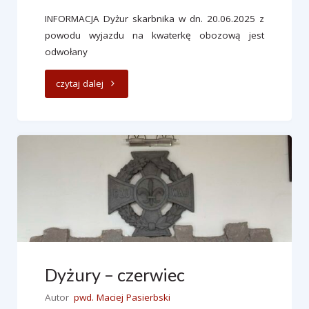
INFORMACJA Dyżur skarbnika w dn. 20.06.2025 z
powodu wyjazdu na kwaterkę obozową jest
odwołany
"Informacja
czytaj dalej
–
odwołany
dyżur
20.06"
Dyżury – czerwiec
Autor
pwd. Maciej Pasierbski