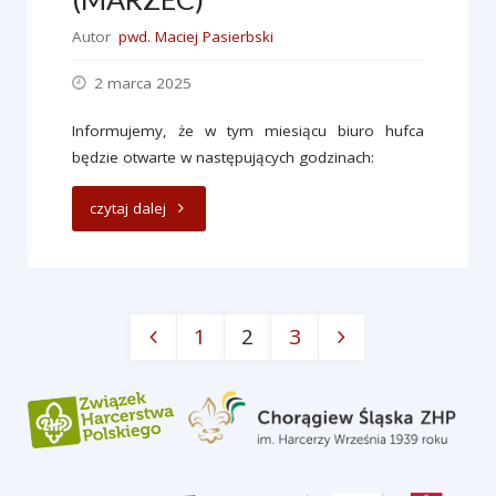
Autor
pwd. Maciej Pasierbski
2 marca 2025
Informujemy, że w tym miesiącu biuro hufca
będzie otwarte w następujących godzinach:
"Godziny
czytaj dalej
urzędowania
hufca
1
2
3
(MARZEC)"
Stronicowanie
wpisów