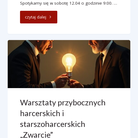
Spotykamy się w sobotę 12.04 o godzinie 9:00. …
"Otwarcie
czytaj dalej
OH
„Wilczysko”"
Warsztaty przybocznych
harcerskich i
starszoharcerskich
„Zwarcie”