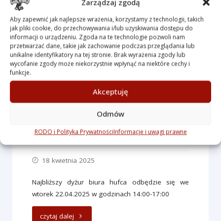
Zarządzaj zgodą
Aby zapewnić jak najlepsze wrażenia, korzystamy z technologii, takich
jak pliki cookie, do przechowywania i/lub uzyskiwania dostępu do
informacji o urządzeniu. Zgoda na te technologie pozwoli nam
przetwarzać dane, takie jak zachowanie podczas przeglądania lub
unikalne identyfikatory na tej stronie. Brak wyrażenia zgody lub
wycofanie zgody może niekorzystnie wpłynąć na niektóre cechy i
funkcje.
Akceptuję
Odmów
Dyżur biura hufca
RODO i Polityka Prywatności
Informacje i uwagi prawne
Autor
pwd. Maciej Pasierbski
18 kwietnia 2025
Najbliższy dyżur biura hufca odbędzie się we
wtorek 22.04.2025 w godzinach 14:00-17:00
"Dyżur
czytaj dalej