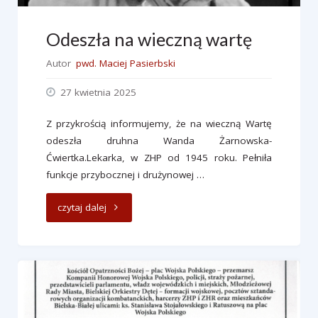
Odeszła na wieczną wartę
Autor
pwd. Maciej Pasierbski
27 kwietnia 2025
Z przykrością informujemy, że na wieczną Wartę
odeszła druhna Wanda Żarnowska-
Ćwiertka.Lekarka, w ZHP od 1945 roku. Pełniła
funkcje przybocznej i drużynowej …
"Odeszła
czytaj dalej
na
wieczną
wartę"