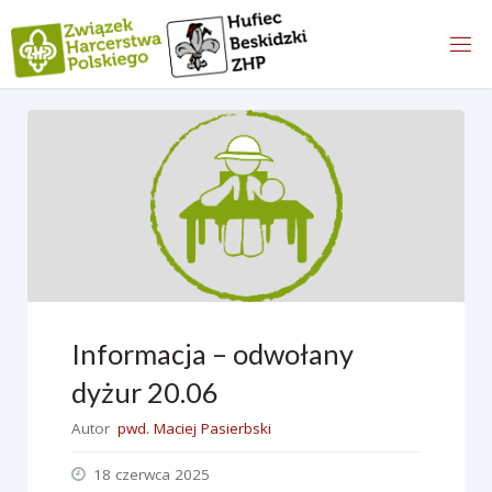
content/plugins/pojo-accessibility/modules/core/components/skip-link
Przejdź
on line
do
treści
Informacja – odwołany
dyżur 20.06
Autor
pwd. Maciej Pasierbski
18 czerwca 2025