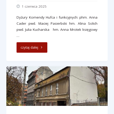
1 czerwca 2025
Dyżury Komendy Hufca i funkcyjnych: phm. Anna
Cader pwd. Maciej Pasierbski hm. Alina Solich
pwd. Julia Kucharska hm. Anna Mrotek księgowy
…
"Dyżury
czytaj dalej
–
czerwiec"